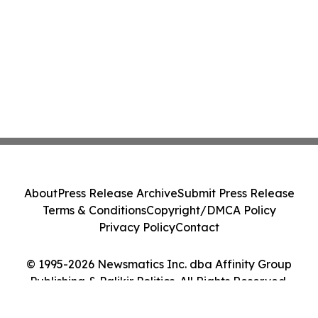
About
Press Release Archive
Submit Press Release
Terms & Conditions
Copyright/DMCA Policy
Privacy Policy
Contact
© 1995-2026 Newsmatics Inc. dba Affinity Group
Publishing & Palikir Politics. All Rights Reserved.
Cookie Settings / Your Privacy Choices